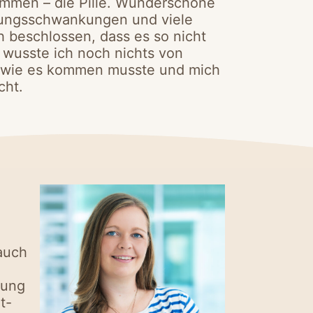
mmen – die Pille. Wunderschöne
mmungsschwankungen und viele
h beschlossen, dass es so nicht
 wusste ich noch nichts von
, wie es kommen musste und mich
cht.
auch
sung
t-