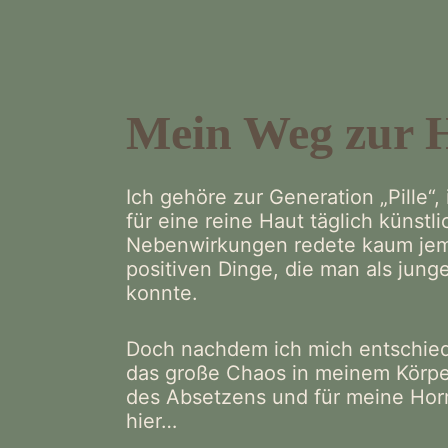
Skip
to
content
Mein Weg zur 
Ich gehöre zur Generation „Pille“,
für eine reine Haut täglich künst
Nebenwirkungen redete kaum jem
positiven Dinge, die man als jun
konnte.
Doch nachdem ich mich entschiede
das große Chaos in meinem Körpe
des Absetzens und für meine Hor
hier…