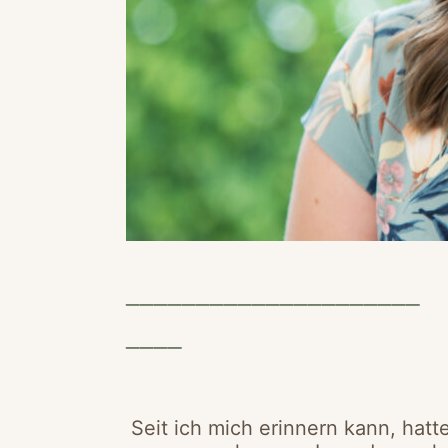
_____________________
____
Seit ich mich erinnern kann, hatt