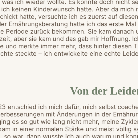
e, was ich wieder wollte. Es konnte doch nicht se
l ich keinen Kinderwunsch hatte. Aber da mich 
hickt hatte, versuchte ich es zuerst auf die
der Ernährungsberatung hatte ich das erste Ma
ne Periode zurück bekommen. Sie kam danach 
nzeit, aber sie kam und das gab mir Hoffnung. I
e und merkte immer mehr, dass hinter diesen T
chte steckte – ich entwickelte eine echte Leid
Von der Leide
23 entschied ich mich dafür, mich selbst coach
Verbesserungen mit Änderungen in der Ernährun
ging es so gut wie lang nicht mehr, meine Zyk
kam in einer normalen Stärke und meist völlig 
so war, dann wusste ich auch warum und konn