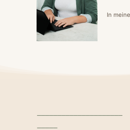
In mein
_____________________
_____