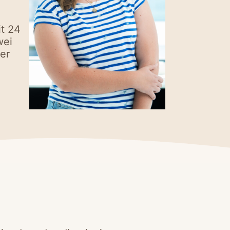
it 24
wei
er