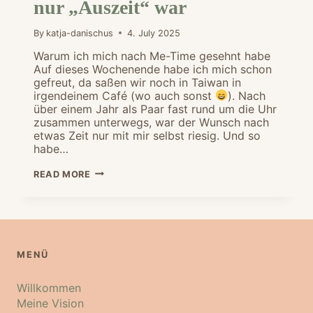
nur „Auszeit“ war
By
katja-danischus
4. July 2025
Warum ich mich nach Me-Time gesehnt habe
Auf dieses Wochenende habe ich mich schon
gefreut, da saßen wir noch in Taiwan in
irgendeinem Café (wo auch sonst
). Nach
über einem Jahr als Paar fast rund um die Uhr
zusammen unterwegs, war der Wunsch nach
etwas Zeit nur mit mir selbst riesig. Und so
habe…
MEIN
READ MORE
ME-
TIME-
WOCHENENDE
IN
WIEN
–
WARUM
MENÜ
ES
MEHR
ALS
Willkommen
NUR
„AUSZEIT“
Meine Vision
WAR