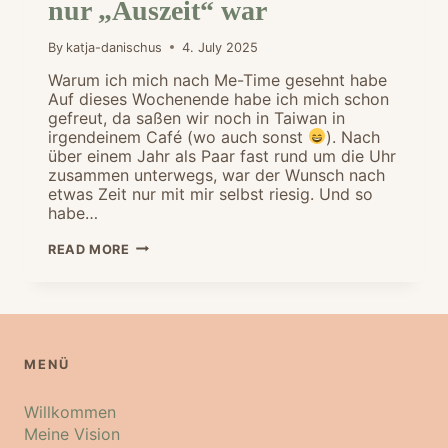
nur „Auszeit“ war
By
katja-danischus
4. July 2025
Warum ich mich nach Me-Time gesehnt habe
Auf dieses Wochenende habe ich mich schon
gefreut, da saßen wir noch in Taiwan in
irgendeinem Café (wo auch sonst
). Nach
über einem Jahr als Paar fast rund um die Uhr
zusammen unterwegs, war der Wunsch nach
etwas Zeit nur mit mir selbst riesig. Und so
habe…
MEIN
READ MORE
ME-
TIME-
WOCHENENDE
IN
WIEN
–
WARUM
MENÜ
ES
MEHR
ALS
Willkommen
NUR
„AUSZEIT“
Meine Vision
WAR